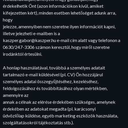
érdekelhetik Önt (azon információkon kívül, amiket
kifejezetten kért), minden esetben lehetőséget adunk arra,
hogy
jelezze, amennyiben nem szeretne ilyen információt kapni,
illetve jelezheti e-mailben is a
kaszper.gabor@kaszper.hu e-mail cím alatt vagy telefonon a
0630/247-3306 számon keresztül, hogy miről szeretne
irodánktól értesülni.
A honlap használatával, továbbá a személyes adatait
tartalmazó e-mail küldésével (pl. CV) Ön hozzájárul
személyes adatai összegyűjtéséhez, kezeléséhez,
feldolgozásához és továbbításához olyan mértékben,
amennyire az
annak a célnak az elérése érdekében szükséges, amelynek
érdekében az adatokat megadta (pl. karácsonyi
üdvözlőlap küldése, egyéb marketing eszközök használata,
szolgáltatásokról tájékoztatás stb.).