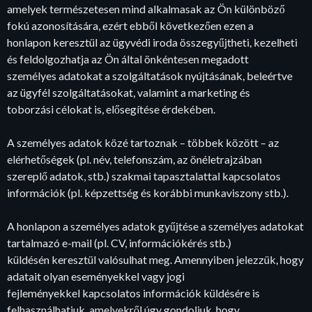
amelyek természetesen mind alkalmasak az Ön különböző
fokú azonosítására, ezért ebből következően ezen a
honlapon keresztül az ügyvédi iroda összegyűjtheti, kezelheti
és feldolgozhatja az Ön által önkéntesen megadott
személyes adatokat a szolgáltatások nyújtásának, beleértve
az ügyfél szolgáltatásokat, valamint a marketing és
toborzási célokat is, elősegítése érdekében.
A személyes adatok közé tartoznak – többek között – az
elérhetőségek (pl. név, telefonszám, az önéletrajzában
szereplő adatok, stb.) szakmai tapasztalattal kapcsolatos
információk (pl. képzettség és korábbi munkaviszony stb.).
A honlapon a személyes adatok gyűjtése a személyes adatokat
tartalmazó e-mail (pl. CV, információkérés stb.)
küldésén keresztül valósulhat meg. Amennyiben jelezzük, hogy
adatait olyan eseményekkel vagy jogi
fejleményekkel kapcsolatos információk küldésére is
felhasználhatjuk, amelyekről úgy gondoljuk, hogy