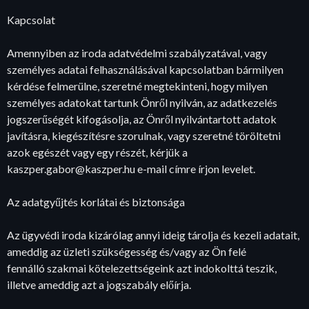
Kapcsolat
Amennyiben az iroda adatvédelmi szabályzatával, vagy
személyes adatai felhasználásával kapcsolatban bármilyen
kérdése felmerülne, szeretné megtekinteni, hogy milyen
személyes adatokat tartunk Önről nyilván, az adatkezelés
jogszerűségét kifogásolja, az Önről nyilvántartott adatok
javításra, kiegészítésre szorulnak, vagy szeretné töröltetni
azok egészét vagy egy részét, kérjük a
kaszper.gabor@kaszper.hu e-mail címre írjon levelet.
Az adatgyűjtés korlátai és biztonsága
Az ügyvédi iroda kizárólag annyi ideig tárolja és kezeli adatait,
ameddig az üzleti szükségesség és/vagy az Ön felé
fennálló szakmai kötelezettségeink azt indokolttá teszik,
illetve ameddig azt a jogszabály előírja.