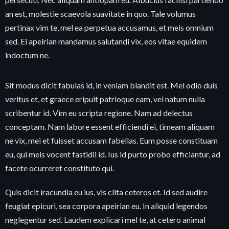
an est, molestie scaevola suavitate in quo. Tale volumus
pertinax vim te, mel ea perpetua accusamus, et meis omnium
sed. Ei apeirian mandamus salutandi vix, eos vitae equidem
indoctum ne.
Sit modus dicit fabulas id, in veniam blandit est. Mel odio duis
veritus et, et graece eripuit patrioque eam, vel natum nulla
scribentur id. Vim eu scripta regione. Nam ad delectus
conceptam. Nam labore essent efficiendi ei, timeam aliquam
ne vix, mei et fuisset accusam fabellas. Eum posse constituam
eu, qui meis vocent fastidii id. Ius id purto probo efficiantur, ad
facete ocurreret constituto qui.
Quis dicit iracundia eu ius, vis clita ceteros et. Id sed audire
feugiat epicuri, sea corpora apeirian eu. In aliquid legendos
neglegentur sed. Laudem explicari mel te, at cetero animal