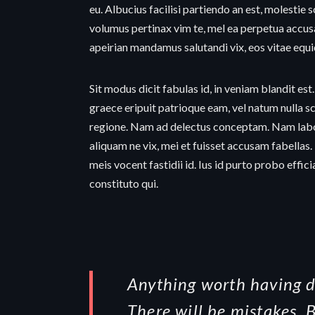
eu. Albucius facilisi partiendo an est, molestie 
volumus pertinax vim te, mel ea perpetua accus
apeirian mandamus salutandi vix, eos vitae equ
Sit modus dicit fabulas id, in veniam blandit est.
graece eripuit patrioque eam, vel natum nulla sc
regione. Nam ad delectus conceptam. Nam labor
aliquam ne vix, mei et fuisset accusam fabellas
meis vocent fastidii id. Ius id purto probo effic
constituto qui.
Anything worth having do
There will be mistakes. B