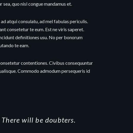
ur sea, quo nisl congue mandamus et.
 ad atqui consulatu, ad mel fabulas periculis.
ant consetetur te eum. Est ne viris saperet.
tincidunt definitiones usu. No per bonorum
putando te eam.
 consetetur contentiones. Civibus consequuntur
t qualisque. Commodo admodum persequeris id
 There will be doubters.