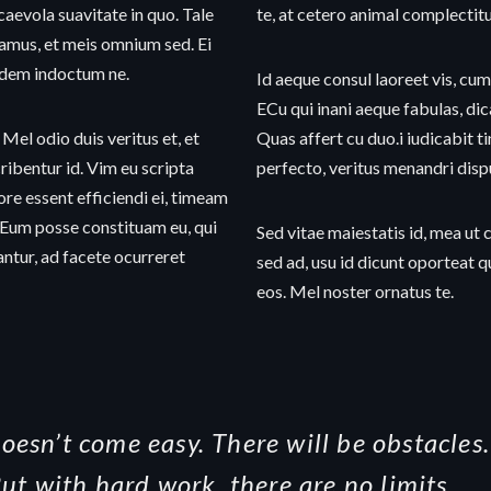
scaevola suavitate in quo. Tale
te, at cetero animal complectit
amus, et meis omnium sed. Ei
idem indoctum ne.
Id aeque consul laoreet vis, cum
ECu qui inani aeque fabulas, dic
 Mel odio duis veritus et, et
Quas affert cu duo.i iudicabit 
ribentur id. Vim eu scripta
perfecto, veritus menandri dis
e essent efficiendi ei, timeam
. Eum posse constituam eu, qui
Sed vitae maiestatis id, mea ut
iantur, ad facete ocurreret
sed ad, usu id dicunt oportea
eos. Mel noster ornatus te.
esn’t come easy. There will be obstacles.
ut with hard work, there are no limits.