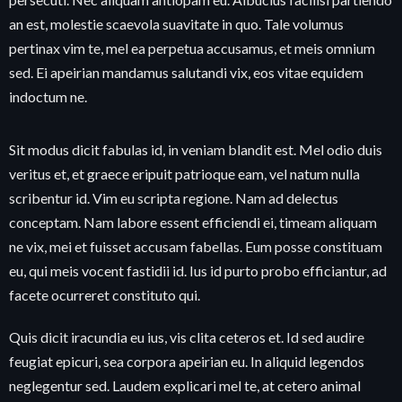
an est, molestie scaevola suavitate in quo. Tale volumus
pertinax vim te, mel ea perpetua accusamus, et meis omnium
sed. Ei apeirian mandamus salutandi vix, eos vitae equidem
indoctum ne.
Sit modus dicit fabulas id, in veniam blandit est. Mel odio duis
veritus et, et graece eripuit patrioque eam, vel natum nulla
scribentur id. Vim eu scripta regione. Nam ad delectus
conceptam. Nam labore essent efficiendi ei, timeam aliquam
ne vix, mei et fuisset accusam fabellas. Eum posse constituam
eu, qui meis vocent fastidii id. Ius id purto probo efficiantur, ad
facete ocurreret constituto qui.
Quis dicit iracundia eu ius, vis clita ceteros et. Id sed audire
feugiat epicuri, sea corpora apeirian eu. In aliquid legendos
neglegentur sed. Laudem explicari mel te, at cetero animal