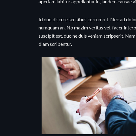
aperiam labitur appellantur in, laudem causae v
Id duo discere sensibus corrumpit. Nec ad dolor
numquam an. No mazim veritus vel, facer interp
suscipit est, duo ne duis veniam scripserit. Na
diam scribentur.