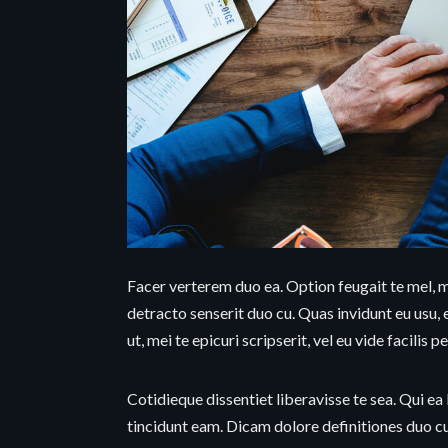
Facer verterem duo ea. Option feugait te mel, m
detracto senserit duo cu. Quas invidunt eu usu, 
ut, mei te epicuri scripserit, vel eu vide facilis p
Cotidieque dissentiet liberavisse te sea. Qui ea 
tincidunt eam. Dicam dolore definitiones duo cu, 