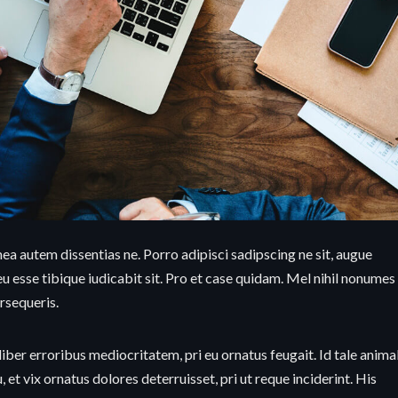
ea autem dissentias ne. Porro adipisci sadipscing ne sit, augue
eu esse tibique iudicabit sit. Pro et case quidam. Mel nihil nonumes
ersequeris.
liber erroribus mediocritatem, pri eu ornatus feugait. Id tale anima
et vix ornatus dolores deterruisset, pri ut reque inciderint. His