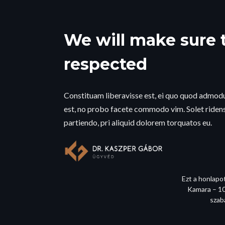
We will make sure t
respected
Constituam liberavisse est, ei quo quod admo
est, no probo facete commodo vim. Solet ridens
partiendo, pri aliquid dolorem torquatos eu.
Ezt a honlapo
Kamara – 10
szab