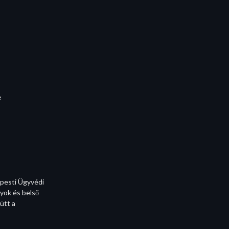
e
apesti Ügyvédi
yok és belső
ütt a