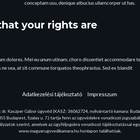
conceptam usu, denique albucius ullamcorper ut has.
hat your rights are
dum dolores. Mei eu unum utinam, choro dissentiet accommodare t
 ne sea, at sit commune torquatos theophrastus. Sed ex blandit
Adatkezelési tájékoztató
Impresszum
t dr. Kaszper Gábor ügyvéd (KASZ: 36062724, nyilvántartó kamara: Bud
55 Budapest, Szalay u. 7.) tartja fenn az ügyvédekre vonatkozó jogszabál
ályzatok szerint, amelyek az ügyféljogokra vonatkozó tájékoztatással egy
www.magyarugyvedikamara.hu honlapon találhatóak.