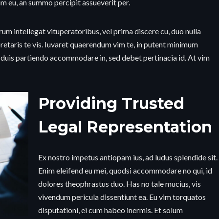
im eu, an summo percipit assueverit per.
um intellegat vituperatoribus, vel prima discere cu, duo nulla
retaris te vis. Iuvaret quaerendum vim te, in putent minimum
m duis partiendo accommodare in, sed debet pertinacia id. At vim
Providing Trusted
Legal Representation
Ex nostro impetus antiopam ius, ad ludus splendide sit.
Enim eleifend eu mei, quodsi accommodare no qui, id
dolores theophrastus duo. Has no tale mucius, vis
vivendum pericula dissentiunt ea. Eu vim torquatos
disputationi, ei cum habeo inermis. Et solum