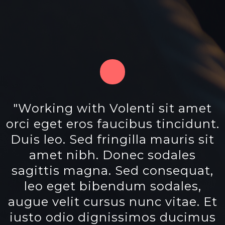
"Working with Volenti sit amet
"Quisque rutrum. Aenean
orci eget eros faucibus tincidunt.
imperdiet. Etiam ultricies nisi vel
Duis leo. Sed fringilla mauris sit
augue. Curabitur ullamcorper
ultricies nisi. Nam eget dui.
amet nibh. Donec sodales
sagittis magna. Sed consequat,
Etiam rhoncus. Maecenas
leo eget bibendum sodales,
tempus, tellus eget
augue velit cursus nunc vitae. Et
condimentum rhoncus, sem
iusto odio dignissimos ducimus
quam semper libero. officiis