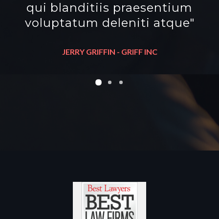
debitis aut rerum necessitatibus
qui blanditiis praesentium
saepe eveniet ut et voluptates
voluptatum deleniti atque"
repudiandae sint et molestiae."
JERRY GRIFFIN - GRIFF INC
ANGELA RAY -
RAYS