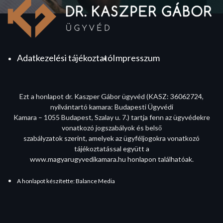
Adatkezelési tájékoztató
Impresszum
Ezt a honlapot dr. Kaszper Gábor ügyvéd (KASZ: 36062724,
nyilvántartó kamara: Budapesti Ügyvédi
Kamara – 1055 Budapest, Szalay u. 7.) tartja fenn az ügyvédekre
vonatkozó jogszabályok és belső
szabályzatok szerint, amelyek az ügyféljogokra vonatkozó
tájékoztatással együtt a
www.magyarugyvedikamara.hu honlapon találhatóak.
A honlapot készítette: Balance Media