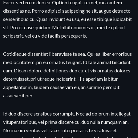
Facer verterem duo ea. Option feugait te mel, mea autem
dissentias ne. Porro adipisci sadipscing ne sit, augue detracto
senserit duo cu. Quas invidunt eu usu, eu esse tibique iudicabit
sit. Pro et case quidam. Mel nihil nonumes ut, mei te epicuri
scripserit, vel eu vide facilis persequeris.
Cotidieque dissentiet liberavisse te sea. Qui ea liber erroribus
mediocritatem, pri eu ornatus feugait. Id tale animal tincidunt
eam. Dicam dolore definitiones duo cu, et vix ornatus dolores
deterruisset, pri ut reque inciderint. His aperiam labitur
appellantur in, laudem causae vim eu, an summo percipit
assueverit per.
Id duo discere sensibus corrumpit. Nec ad dolorum intellegat
vituperatoribus, vel prima discere cu, duo nulla numquam an.
No mazim veritus vel, facer interpretaris te vis. Iuvaret