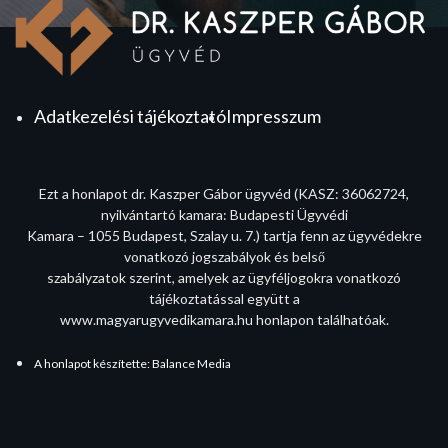
Adatkezelési tájékoztató
Impresszum
Ezt a honlapot dr. Kaszper Gábor ügyvéd (KASZ: 36062724,
nyilvántartó kamara: Budapesti Ügyvédi
Kamara – 1055 Budapest, Szalay u. 7.) tartja fenn az ügyvédekre
vonatkozó jogszabályok és belső
szabályzatok szerint, amelyek az ügyféljogokra vonatkozó
tájékoztatással együtt a
www.magyarugyvedikamara.hu honlapon találhatóak.
A honlapot készítette: Balance Media