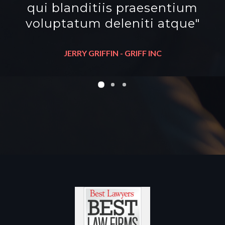
debitis aut rerum necessitatibus
saepe eveniet ut et voluptates
repudiandae sint et molestiae."
ANGELA RAY -
RAYS