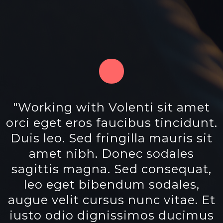
"Quisque rutrum. Aenean
.
imperdiet. Etiam ultricies nisi vel
augue. Curabitur ullamcorper
ultricies nisi. Nam eget dui.
Etiam rhoncus. Maecenas
tempus, tellus eget
t
condimentum rhoncus, sem
s
quam semper libero. officiis